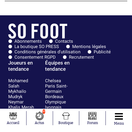
Abonnements
Contacts
La boutique SO PRESS
Mentions légales
Conditions générales d'utilisation
Publicité
Consentement RGPD
Recrutement
Joueurs en
Équipes en
tendance
tendance
Mohamed
Chelsea
Salah
Paris Saint-
Mykhailo
Germain
Mudryk
Bordeaux
Neymar
Olympique
Khalis Merah
lyonnais
Loïs Openda
FIFA
10
Moussa
Real Madrid
Niakhaté
RC Strasbourg
Accueil
Actus
Boutique
Forum
Menu
Nicolás
AC Milan