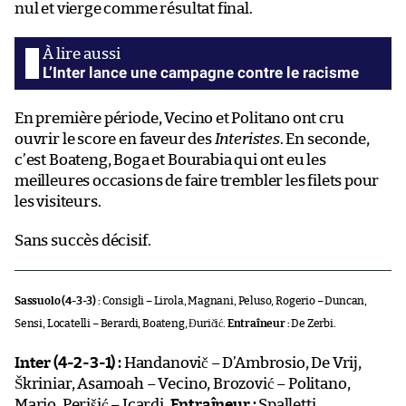
nul et vierge comme résultat final.
L’Inter lance une campagne contre le racisme
En première période, Vecino et Politano ont cru
ouvrir le score en faveur des
Interistes
. En seconde,
c’est Boateng, Boga et Bourabia qui ont eu les
meilleures occasions de faire trembler les filets pour
les visiteurs.
Sans succès décisif.
Sassuolo (4-3-3) :
Consigli – Lirola, Magnani, Peluso, Rogerio – Duncan,
Sensi, Locatelli – Berardi, Boateng, Đuričić.
Entraîneur :
De Zerbi.
Inter (4-2-3-1) :
Handanovič – D’Ambrosio, De Vrij,
Škriniar, Asamoah – Vecino, Brozović – Politano,
Mario, Perišić – Icardi.
Entraîneur :
Spalletti.