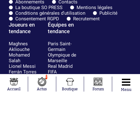
Abonnements
Contacts
La boutique SO PRESS
Mentions légales
Conditions générales d'utilisation
Publicité
Consentement RGPD
Recrutement
Joueurs en
Équipes en
tendance
tendance
Maghnes
Paris Saint-
Akliouche
Germain
Mohamed
Olympique de
Salah
Marseille
Lionel Messi
Real Madrid
Ferrán Torres
FIFA
Kilian Corredor
Olympique
0
Franco
lyonnais
Mastantuono
AS Monaco
Accueil
Actus
Boutique
Forum
Menu
Orel Mangala
FC Barcelone
Rio Mavuba
Argentine
Rodri
RC Strasbourg
Mika Godts
Trabzonspor