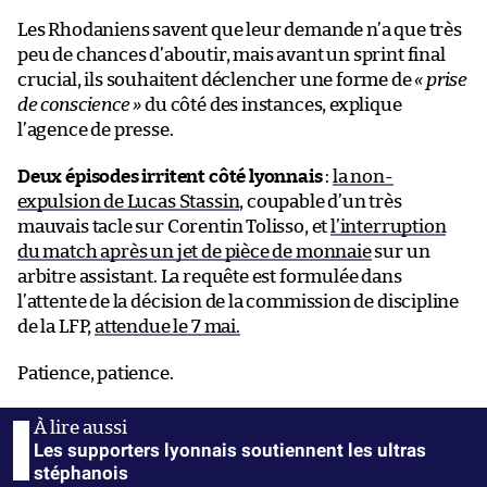
Les Rhodaniens savent que leur demande n’a que très
peu de chances d’aboutir, mais avant un sprint final
crucial, ils souhaitent déclencher une forme de
« prise
de conscience »
du côté des instances, explique
l’agence de presse.
Deux épisodes irritent côté lyonnais
:
la non-
expulsion de Lucas Stassin
, coupable d’un très
mauvais tacle sur Corentin Tolisso, et
l’interruption
du match après un jet de pièce de monnaie
sur un
arbitre assistant. La requête est formulée dans
l’attente de la décision de la commission de discipline
de la LFP,
attendue le 7 mai.
Patience, patience.
Les supporters lyonnais soutiennent les ultras
stéphanois