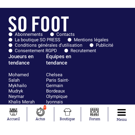
Abonnements
Contacts
La boutique SO PRESS
Mentions légales
Conditions générales d'utilisation
Publicité
Consentement RGPD
Recrutement
Joueurs en
Équipes en
tendance
tendance
Mohamed
Chelsea
Salah
Paris Saint-
Mykhailo
Germain
Mudryk
Bordeaux
Neymar
Olympique
Khalis Merah
lyonnais
Loïs Openda
FIFA
10
Moussa
Real Madrid
Niakhaté
RC Strasbourg
Accueil
Actus
Boutique
Forum
Menu
Nicolás
AC Milan
Tagliafico
France
Pavel Šulc
RC Lens