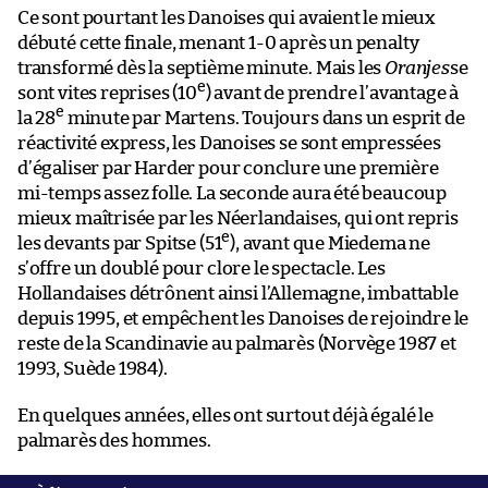
Ce sont pourtant les Danoises qui avaient le mieux
débuté cette finale, menant 1-0 après un penalty
transformé dès la septième minute. Mais les
Oranjes
se
e
sont vites reprises (10
) avant de prendre l’avantage à
e
la 28
minute par Martens. Toujours dans un esprit de
réactivité express, les Danoises se sont empressées
d’égaliser par Harder pour conclure une première
mi-temps assez folle. La seconde aura été beaucoup
mieux maîtrisée par les Néerlandaises, qui ont repris
e
les devants par Spitse (51
), avant que Miedema ne
s’offre un doublé pour clore le spectacle. Les
Hollandaises détrônent ainsi l’Allemagne, imbattable
depuis 1995, et empêchent les Danoises de rejoindre le
reste de la Scandinavie au palmarès (Norvège 1987 et
1993, Suède 1984).
En quelques années, elles ont surtout déjà égalé le
palmarès des hommes.