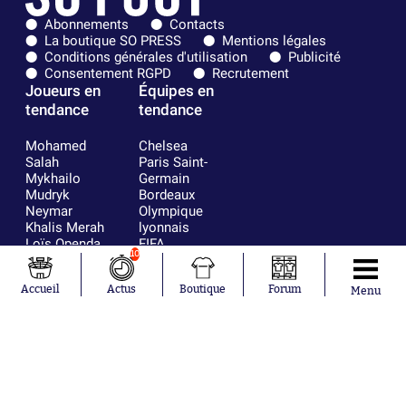
Abonnements
Contacts
La boutique SO PRESS
Mentions légales
Conditions générales d'utilisation
Publicité
Consentement RGPD
Recrutement
Joueurs en
Équipes en
tendance
tendance
Mohamed
Chelsea
Salah
Paris Saint-
Mykhailo
Germain
Mudryk
Bordeaux
Neymar
Olympique
Khalis Merah
lyonnais
Loïs Openda
FIFA
10
Moussa
Real Madrid
Niakhaté
RC Strasbourg
Accueil
Actus
Boutique
Forum
Nicolás
AC Milan
Menu
Tagliafico
France
Pavel Šulc
RC Lens
Josh Maja
Gauthier Hein