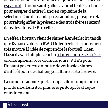
depuis le début de l’été. Mais toujours selon
le média
espagnol
, l’Union saint-gilloise aurait tenté sa chance
pour essayer d’attirer l’ancien capitaine de la
sélection. Une demande pas si anodine, puisque cela
pourrait signifier la présence des trois frères Hazard
dans des clubs de Bruxelles.
En effet,
Thorgan vient de signer à Anderlecht
, tandis
que Kylian évolue au RWD Molenbeek. Pas forcément
très motivé à l’idée de reprendre le football, Eden
Hazard avait l’air plus enclin
à jouer contre ses frères
en championnat ces derniers jours
. S’il n’a pour
l’instant pas encore montré de véritables signes
d’intérêt pour ce challenge, l’affaire reste à suivre.
La rumeur raconte que la proposition comprend un
plat de moules frites, plus une pinte après chaque
entraînement.