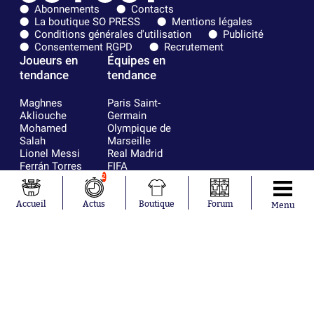
Abonnements
Contacts
La boutique SO PRESS
Mentions légales
Conditions générales d'utilisation
Publicité
Consentement RGPD
Recrutement
Joueurs en
Équipes en
tendance
tendance
Maghnes
Paris Saint-
Akliouche
Germain
Mohamed
Olympique de
Salah
Marseille
Lionel Messi
Real Madrid
Ferrán Torres
FIFA
Kilian Corredor
Olympique
2
Franco
lyonnais
Mastantuono
AS Monaco
Accueil
Actus
Boutique
Forum
Menu
Orel Mangala
FC Barcelone
Rio Mavuba
Argentine
Rodri
RC Strasbourg
Mika Godts
Trabzonspor