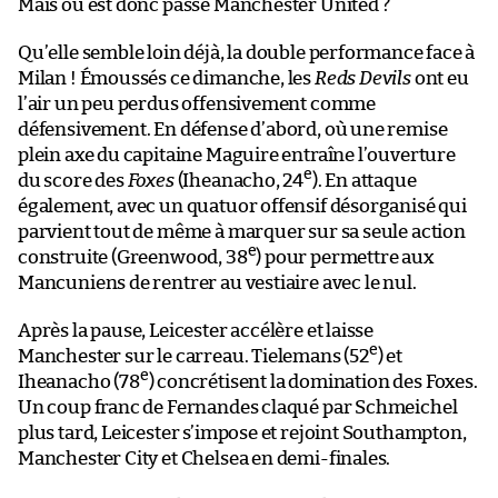
Mais où est donc passé Manchester United ?
Qu’elle semble loin déjà, la double performance face à
Milan ! Émoussés ce dimanche, les
Reds Devils
ont eu
l’air un peu perdus offensivement comme
défensivement. En défense d’abord, où une remise
plein axe du capitaine Maguire entraîne l’ouverture
e
du score des
Foxes
(Iheanacho, 24
). En attaque
également, avec un quatuor offensif désorganisé qui
parvient tout de même à marquer sur sa seule action
e
construite (Greenwood, 38
) pour permettre aux
Mancuniens de rentrer au vestiaire avec le nul.
Après la pause, Leicester accélère et laisse
e
Manchester sur le carreau. Tielemans (52
) et
e
Iheanacho (78
) concrétisent la domination des Foxes.
Un coup franc de Fernandes claqué par Schmeichel
plus tard, Leicester s’impose et rejoint Southampton,
Manchester City et Chelsea en demi-finales.