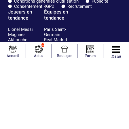
Conditions générales d'utilisation
Publicité
Consentement RGPD
Recrutement
Joueurs en
Équipes en
tendance
tendance
Lionel Messi
Paris Saint-
Maghnes
Germain
Akliouche
Real Madrid
Mohamed
Olympique de
10
Salah
Marseille
Neymar
FIFA
Accueil
Actus
Boutique
Forum
Menu
Julián Álvarez
FC Barcelone
Ferrán Torres
Argentine
Kilian Corredor
Olympique
Franco
lyonnais
Mastantuono
AS Monaco
Orel Mangala
RC Strasbourg
Rio Mavuba
Trabzonspor