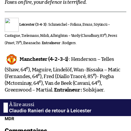
Foxes on fire, your defence is terrified.
Leicester (3-4-3)
: Schmeichel – Fofana, Evans, Söyüncü –
e
Castagne, Tielemans, Ndidi, Albrighton – Vardy (Choudhury, 83
), Perez
e
(Praet, 73
), Iheanacho.
Entraîneur :
Rodgers.
Manchester (4-2-3-1)
: Henderson – Telles
e
(Shaw, 64
), Maguire, Lindelöf, Wan-Bissaka – Matic
e
e
(Fernandes, 64
), Fred (Diallo Traoré, 85
)- Pogba
e
e
(Mctominay, 64
), Van de Beek (Cavani, 64
),
Greenwood – Martial.
Entraîneur :
Solskjaer.
Claudio Ranieri de retour à Leicester
MDR
Commentaires