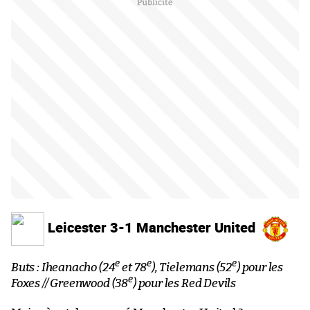
Leicester 3-1 Manchester United
e
e
e
Buts : Iheanacho (24
et 78
), Tielemans (52
) pour les
e
Foxes // Greenwood (38
) pour les Red Devils