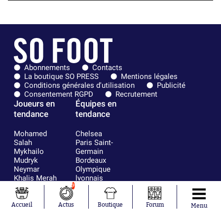
Abonnements
Contacts
La boutique SO PRESS
Mentions légales
Conditions générales d'utilisation
Publicité
Consentement RGPD
Recrutement
Joueurs en
Équipes en
tendance
tendance
Mohamed
Chelsea
Salah
Paris Saint-
Mykhailo
Germain
Mudryk
Bordeaux
Neymar
Olympique
Khalis Merah
lyonnais
Loïs Openda
FIFA
9
Moussa
Real Madrid
Niakhaté
RC Strasbourg
Accueil
Actus
Boutique
Forum
Menu
Nicolás
AC Milan