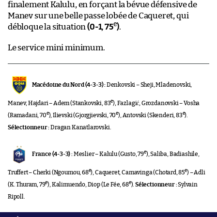
finalement Kalulu, en forçant la bévue défensive de
Manev sur une belle passe lobée de Caqueret, qui
e
débloque la situation
(0-1, 75
)
.
Le service mini minimum.
Macédoine du Nord (4-3-3) :
Denkovski – Sheji, Mladenovski,
e
Manev, Hajdari – Adem (Stankovski, 83
), Fazlagić, Grozdanovski – Vosha
e
e
e
(Ramadani, 70
), Ilievski (Gjorgjievski, 70
), Antovski (Skenderi, 83
).
Sélectionneur :
Dragan Kanatlarovski.
e
France (4-3-3) :
Meslier – Kalulu (Gusto, 79
), Saliba, Badiashile,
e
e
Truffert – Cherki (Ngoumou, 68
), Caqueret, Camavinga (Chotard, 85
) – Adli
e
e
(K. Thuram, 79
), Kalimuendo, Diop (Le Fée, 68
).
Sélectionneur :
Sylvain
Ripoll.