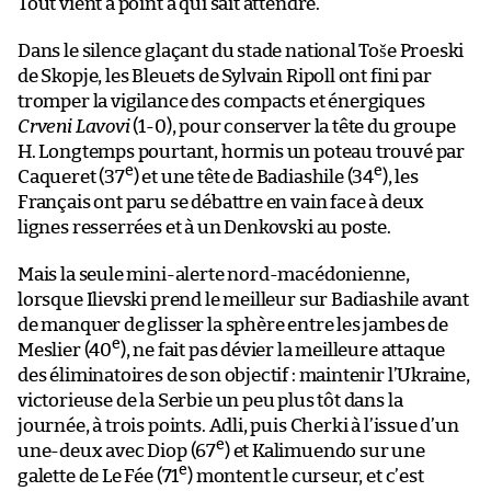
Tout vient à point à qui sait attendre.
Dans le silence glaçant du stade national Toše Proeski
de Skopje, les Bleuets de Sylvain Ripoll ont fini par
tromper la vigilance des compacts et énergiques
Crveni Lavovi
(1-0), pour conserver la tête du groupe
H. Longtemps pourtant, hormis un poteau trouvé par
e
e
Caqueret (37
) et une tête de Badiashile (34
), les
Français ont paru se débattre en vain face à deux
lignes resserrées et à un Denkovski au poste.
Mais la seule mini-alerte nord-macédonienne,
lorsque Ilievski prend le meilleur sur Badiashile avant
de manquer de glisser la sphère entre les jambes de
e
Meslier (40
), ne fait pas dévier la meilleure attaque
des éliminatoires de son objectif : maintenir l’Ukraine,
victorieuse de la Serbie un peu plus tôt dans la
journée, à trois points. Adli, puis Cherki à l’issue d’un
e
une-deux avec Diop (67
) et Kalimuendo sur une
e
galette de Le Fée (71
) montent le curseur, et c’est