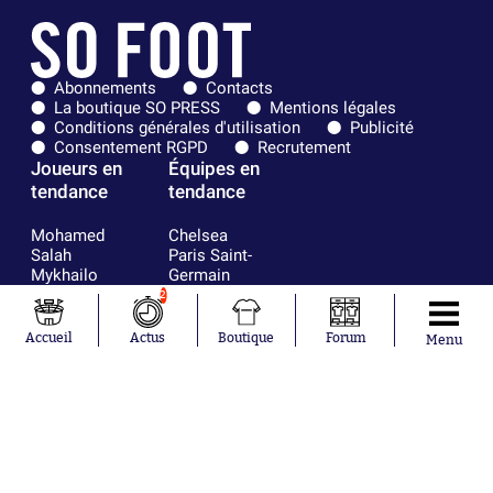
Abonnements
Contacts
La boutique SO PRESS
Mentions légales
Conditions générales d'utilisation
Publicité
Consentement RGPD
Recrutement
Joueurs en
Équipes en
tendance
tendance
Mohamed
Chelsea
Salah
Paris Saint-
Mykhailo
Germain
Mudryk
Bordeaux
2
Neymar
Olympique
Khalis Merah
lyonnais
Accueil
Actus
Boutique
Forum
Menu
Loïs Openda
FIFA
Moussa
Real Madrid
Niakhaté
RC Strasbourg
Nicolás
AC Milan
Tagliafico
France
Pavel Šulc
RC Lens
Josh Maja