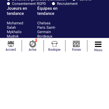
Consentement RGPD
Recrutement
Joueurs en
Équipes en
tendance
tendance
Mohamed
Chelsea
Salah
Paris Saint-
Mykhailo
Germain
Mudryk
Bordeaux
Neymar
Olympique
2
Khalis Merah
lyonnais
Loïs Openda
FIFA
Accueil
Actus
Boutique
Forum
Menu
Moussa
Real Madrid
Niakhaté
RC Strasbourg
Nicolás
AC Milan
Tagliafico
France
Pavel Šulc
RC Lens
Josh Maja
Gauthier Hein