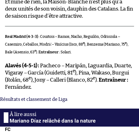
Et mine de rien, la Maison-Blanche n’est plus qu’à
deux unités de son voisin, dauphin des Catalans. La fin
de saison risque d’être attractive.
Real Madrid (4-3-3) :
Courtois – Ramos, Nacho, Reguilón, Odriozola –
e
e
Casemiro, Ceballos, Modrić – Vinícius (Isco, 88
), Benzema (Mariano, 75
),
e
Bale (Asensio, 63
).
Entraîneur :
Solari.
Alavés (4-5-1) :
Pacheco – Maripán, Laguardia, Duarte,
e
Vigaray – García (Guidetti, 81
), Pina, Wakaso, Burgui
e
e
(Rolán, 68
), Jony – Calleri (Blanco, 82
).
Entraîneur :
Fernández.
Résultats et classement de Liga
Mariano Díaz relâché dans la nature
FC