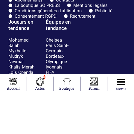
Abonnements
Contacts
La boutique SO PRESS
Mentions légales
Conditions générales d'utilisation
Publicité
Consentement RGPD
Recrutement
Joueurs en
Équipes en
tendance
tendance
Mohamed
Chelsea
Salah
Paris Saint-
Mykhailo
Germain
Mudryk
Bordeaux
Neymar
Olympique
Khalis Merah
lyonnais
Loïs Openda
FIFA
Moussa
Real Madrid
2
Niakhaté
RC Strasbourg
Nicolás
AC Milan
Accueil
Actus
Boutique
Forum
Menu
Tagliafico
France
Pavel Šulc
RC Lens
Josh Maja
Gauthier Hein