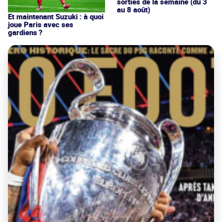
sorties de la semaine (du 3
au 8 août)
Et maintenant Suzuki : à quoi
joue Paris avec ses
gardiens ?