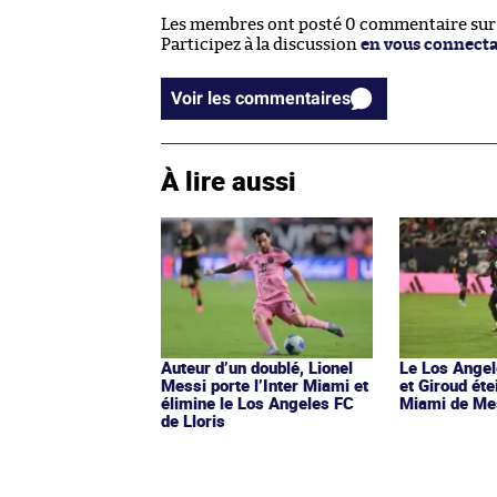
Les membres ont posté 0 commentaire sur c
Participez à la discussion
en vous connect
Voir les commentaires
À lire aussi
Auteur d’un doublé, Lionel
Le Los Angel
Messi porte l’Inter Miami et
et Giroud étei
élimine le Los Angeles FC
Miami de Me
de Lloris