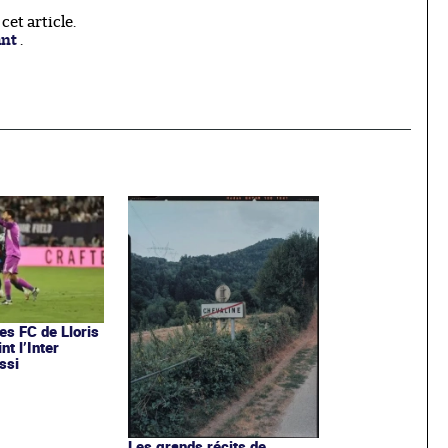
et article.
ant
.
es FC de Lloris
nt l’Inter
ssi
Les grands récits de