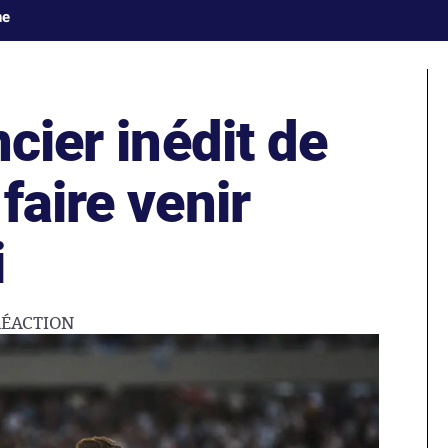
ne
ncier inédit de
faire venir
i
RÉACTION