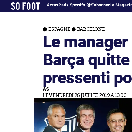
Actus
Paris Sportifs 🔞
S'abonner
Le Magazi
ESPAGNE
BARCELONE
Le manager 
Barça quitte
pressenti po
AS
LE VENDREDI 26 JUILLET 2019 À 13:00