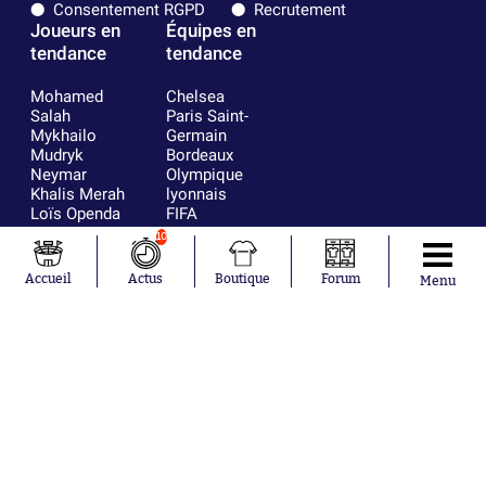
Consentement RGPD
Recrutement
Joueurs en
Équipes en
tendance
tendance
Mohamed
Chelsea
Salah
Paris Saint-
Mykhailo
Germain
Mudryk
Bordeaux
Neymar
Olympique
Khalis Merah
lyonnais
Loïs Openda
FIFA
Moussa
Real Madrid
10
Niakhaté
RC Strasbourg
Nicolás
AC Milan
Accueil
Actus
Boutique
Forum
Menu
Tagliafico
France
Pavel Šulc
RC Lens
Josh Maja
Gauthier Hein