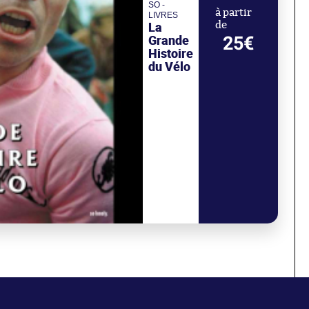
SO -
à partir
LIVRES
La
de
Grande
25€
Histoire
du Vélo