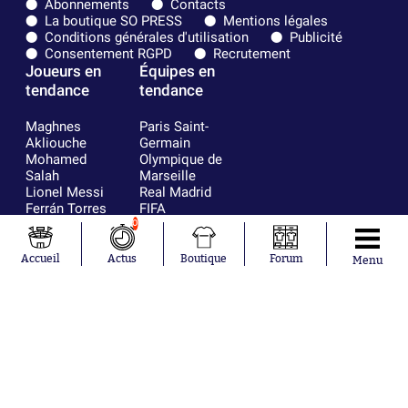
Abonnements
Contacts
La boutique SO PRESS
Mentions légales
Conditions générales d'utilisation
Publicité
Consentement RGPD
Recrutement
Joueurs en
Équipes en
tendance
tendance
Maghnes
Paris Saint-
Akliouche
Germain
Mohamed
Olympique de
Salah
Marseille
Lionel Messi
Real Madrid
Ferrán Torres
FIFA
Kilian Corredor
Olympique
0
Franco
lyonnais
Mastantuono
AS Monaco
Accueil
Actus
Boutique
Forum
Menu
Orel Mangala
FC Barcelone
Rio Mavuba
Argentine
Rodri
RC Strasbourg
Mika Godts
Trabzonspor