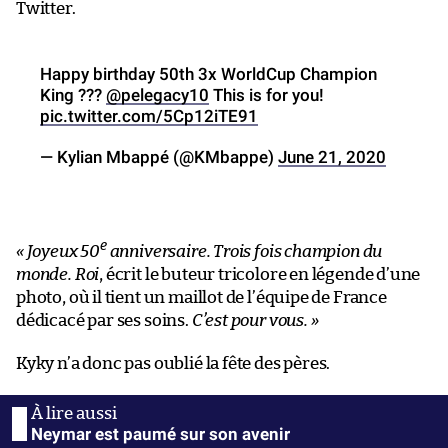
Twitter.
Happy birthday 50th 3x WorldCup Champion
King ???
@pelegacy10
This is for you!
pic.twitter.com/5Cp12iTE91
— Kylian Mbappé (@KMbappe)
June 21, 2020
e
« Joyeux 50
anniversaire. Trois fois champion du
monde. Roi
, écrit le buteur tricolore en légende d’une
photo, où il tient un maillot de l’équipe de France
dédicacé par ses soins.
C’est pour vous. »
Kyky n’a donc pas oublié la fête des pères.
Neymar est paumé sur son avenir