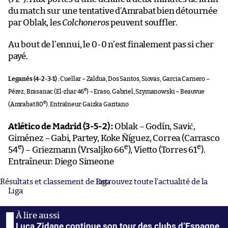
du match sur une tentative d’Amrabat bien détournée
par Oblak, les
Colchoneros
peuvent souffler.
Au bout de l’ennui, le 0-0 n’est finalement pas si cher
payé.
Leganés (4-2-3-1) :
Cuellar – Zaldua, Dos Santos, Siovas, Garcia Carnero –
e
Pérez, Brasanac (El-zhar 46
) – Eraso, Gabriel, Szymanowski – Beauvue
e
(Amrabat 80
). Entraîneur: Gaizka Garitano
Atlético de Madrid (3-5-2) :
Oblak – Godín, Savić,
Giménez – Gabi, Partey, Koke Ñíguez, Correa (Carrasco
e
e
e
54
) – Griezmann (Vrsaljko 66
), Vietto (Torres 61
).
Entraîneur: Diego Simeone
Résultats et classement de Liga
Retrouvez toute l’actualité de la
Liga
Luca Zidane continue son tour des clubs d’Espagne