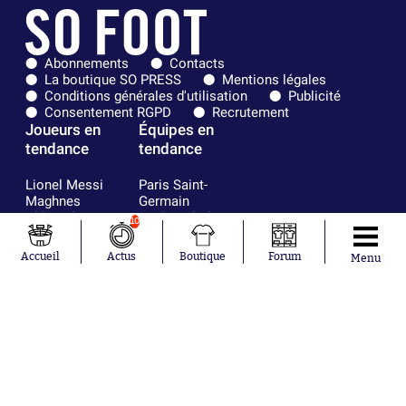
Abonnements
Contacts
La boutique SO PRESS
Mentions légales
Conditions générales d'utilisation
Publicité
Consentement RGPD
Recrutement
Joueurs en
Équipes en
tendance
tendance
Lionel Messi
Paris Saint-
Maghnes
Germain
Akliouche
Real Madrid
10
Mohamed
Olympique de
Salah
Marseille
Accueil
Actus
Boutique
Forum
Menu
Neymar
FIFA
Julián Álvarez
FC Barcelone
Ferrán Torres
Argentine
Kilian Corredor
Olympique
Franco
lyonnais
Mastantuono
AS Monaco
Orel Mangala
RC Strasbourg
Rio Mavuba
Trabzonspor