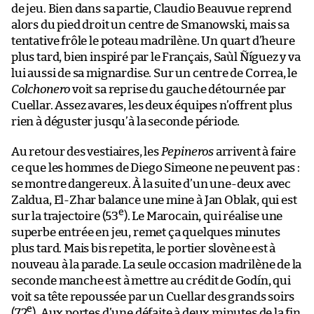
de jeu. Bien dans sa partie, Claudio Beauvue reprend
alors du pied droit un centre de Smanowski, mais sa
tentative frôle le poteau madrilène. Un quart d’heure
plus tard, bien inspiré par le Français, Saùl Ñíguez y va
lui aussi de sa mignardise. Sur un centre de Correa, le
Colchonero
voit sa reprise du gauche détournée par
Cuellar. Assez avares, les deux équipes n’offrent plus
rien à déguster jusqu’à la seconde période.
Au retour des vestiaires, les
Pepineros
arrivent à faire
ce que les hommes de Diego Simeone ne peuvent pas :
se montre dangereux. À la suite d’un une-deux avec
Zaldua, El-Zhar balance une mine à Jan Oblak, qui est
e
sur la trajectoire (53
). Le Marocain, qui réalise une
superbe entrée en jeu, remet ça quelques minutes
plus tard. Mais bis repetita, le portier slovène est à
nouveau à la parade. La seule occasion madrilène de la
seconde manche est à mettre au crédit de Godín, qui
voit sa tête repoussée par un Cuellar des grands soirs
e
(72
). Aux portes d’une défaite à deux minutes de la fin