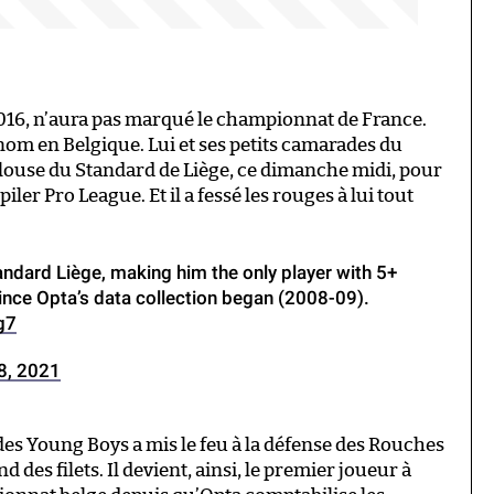
 2016, n’aura pas marqué le championnat de France.
nom en Belgique. Lui et ses petits camarades du
elouse du Standard de Liège, ce dimanche midi, pour
ler Pro League. Et il a fessé les rouges à lui tout
andard Liège, making him the only player with 5+
ince Opta’s data collection began (2008-09).
g7
8, 2021
des Young Boys a mis le feu à la défense des Rouches
d des filets. Il devient, ainsi, le premier joueur à