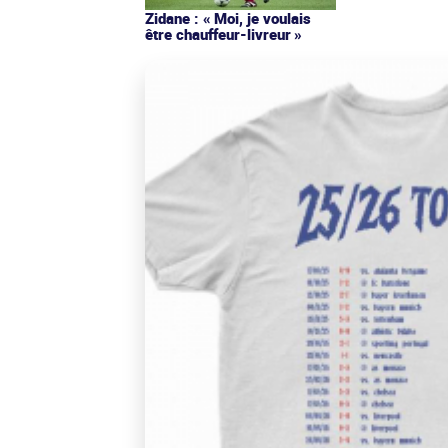
Zidane : « Moi, je voulais
être chauffeur-livreur »