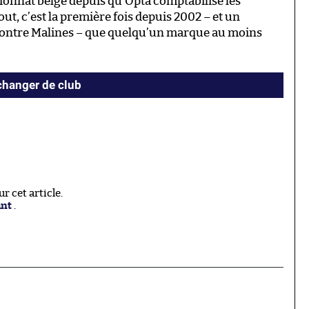
onnat belge depuis qu’Opta comptabilise les
tout, c’est la première fois depuis 2002 – et un
contre Malines – que quelqu’un marque au moins
hanger de club
 cet article.
ant
.