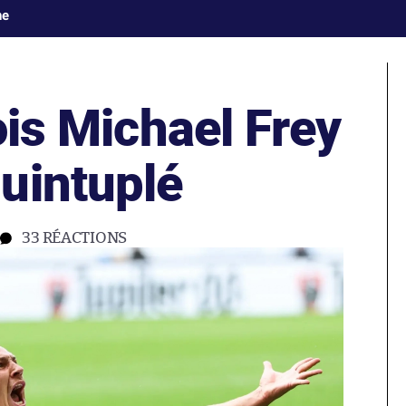
ne
lois Michael Frey
uintuplé
33
RÉACTIONS