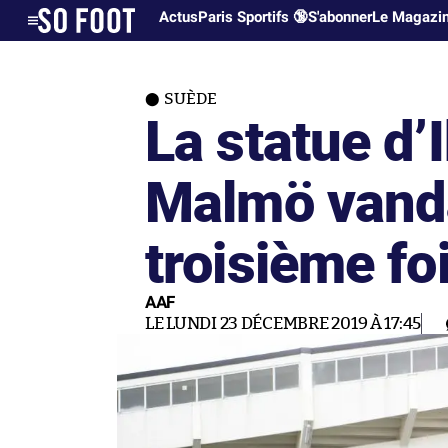
Actus
Paris Sportifs 🔞
S'abonner
Le Magazi
SUÈDE
La statue d’
Malmö vanda
troisième fo
AAF
LE LUNDI 23 DÉCEMBRE 2019 À 17:45