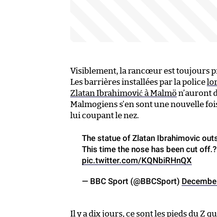
Visiblement, la rancœur est toujours p
Les barrières installées par la police
lo
Zlatan Ibrahimović à Malmö
n’auront d
Malmogiens s’en sont une nouvelle fois 
lui coupant le nez.
The statue of Zlatan Ibrahimovic ou
This time the nose has been cut off.
pic.twitter.com/KQNbiRHnQX
— BBC Sport (@BBCSport)
December
Il y a dix jours, ce sont les pieds du Z 