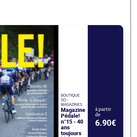
BOUTIQUE
SO -
MAGAZINES
Magazine
à partir
Pédale!
de
n°15 - 40
6.90€
ans
toujours