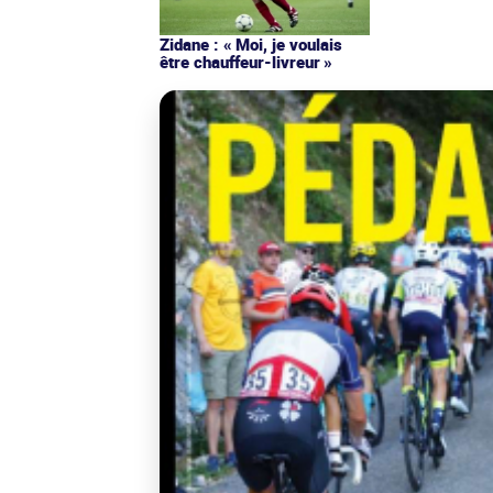
Zidane : « Moi, je voulais
être chauffeur-livreur »