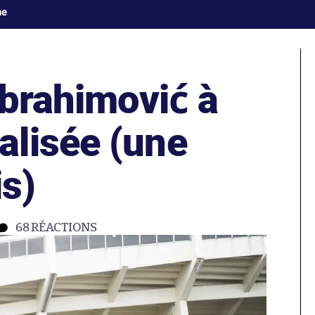
ne
Ibrahimović à
lisée (une
is)
68
RÉACTIONS