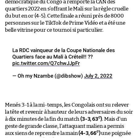
démocratique du Congo a remporté la CAN des
quartiers 2022 en s’offrant le Mali sur la règle cruelle
du but en or (4-5). Cette finale a réuni près de 8000
personnes sur le TikTok de Prime Vidéo et a été une
belle vitrine pour ce tournoi si particulier.
La RDC vainqueur de la Coupe Nationale des
Quartiers face au Mali à Créteil!! ??
pic.twitter.com/Q7chwJJpFr
— Oh my Nzambe (@dibshow)
July 2, 2022
Menés 3-1 à la mi-temps, les Congolais ont su relever
la tête et revenir à hauteur de leurs adversaires du soir
e
à dix minutes de la fin du match
(3-3, 63
)
. Mais d’un
geste de grande classe, l’attaquant malien a permis
e
aux siens de reprendre la main
(4-3, 66
)
une poignée