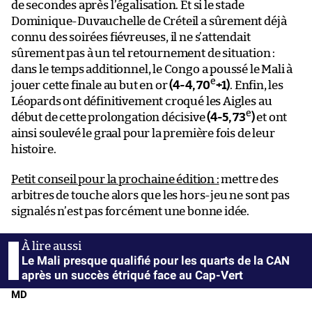
de secondes après l’égalisation. Et si le stade
Dominique-Duvauchelle de Créteil a sûrement déjà
connu des soirées fiévreuses, il ne s’attendait
sûrement pas à un tel retournement de situation :
dans le temps additionnel, le Congo a poussé le Mali à
e
jouer cette finale au but en or
(4-4, 70
+1)
. Enfin, les
Léopards ont définitivement croqué les Aigles au
e
début de cette prolongation décisive
(4-5, 73
)
et ont
ainsi soulevé le graal pour la première fois de leur
histoire.
Petit conseil pour la prochaine édition :
mettre des
arbitres de touche alors que les hors-jeu ne sont pas
signalés n’est pas forcément une bonne idée.
Le Mali presque qualifié pour les quarts de la CAN
après un succès étriqué face au Cap-Vert
MD