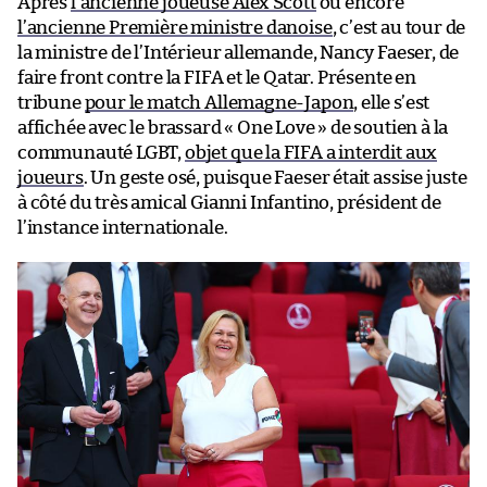
Après
l’ancienne joueuse Alex Scott
ou encore
l’ancienne Première ministre danoise
, c’est au tour de
la ministre de l’Intérieur allemande, Nancy Faeser, de
faire front contre la FIFA et le Qatar. Présente en
tribune
pour le match Allemagne-Japon
, elle s’est
affichée avec le brassard « One Love » de soutien à la
communauté LGBT,
objet que la FIFA a interdit aux
joueurs
. Un geste osé, puisque Faeser était assise juste
à côté du très amical Gianni Infantino, président de
l’instance internationale.