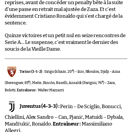
reprises, avant de concéder un penalty bête à la suite
d’une passe en retrait mal ajustée de Zaza. Et c’est
évidemment Cristiano Ronaldo qui s’est chargé de la
sentence.
Quinze victoires et un petit nul en seize rencontres de
Serie A… Le suspense, c’est vraiment le dernier des
soucis de la Vieille Dame.
e
Torino (3-5-2) :
Sirigu (Ichazo, 20
) – Izzo, Nkoulou, Djidji – Aina
e
e
(Berenguer, 85
), Meite, Rincón, Baselli, Ansaldi (Parigini, 76
) – Zaza,
Belotti.
Entraîneur :
Walter Mazzarri.
Juventus (4-3-3) :
Perin – De Sciglio, Bonucci,
Chiellini, Alex Sandro – Can, Pjanić, Matuidi – Dybala,
Mandžukić, Ronaldo.
Entraîneur :
Massimiliano
Allegri.