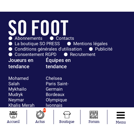
Abonnements
Contacts
La boutique SO PRESS
Mentions légales
Conditions générales d'utilisation
Publicité
Consentement RGPD
Recrutement
Joueurs en
Équipes en
tendance
tendance
Mohamed
Chelsea
Salah
Paris Saint-
Mykhailo
Germain
Mudryk
Bordeaux
Neymar
Olympique
Khalis Merah
lyonnais
Loïs Openda
FIFA
10
Moussa
Real Madrid
Niakhaté
RC Strasbourg
Accueil
Actus
Boutique
Forum
Menu
Nicolás
AC Milan
Tagliafico
France