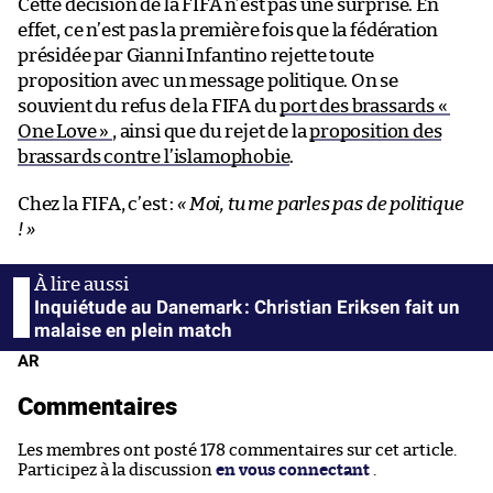
Cette décision de la FIFA n’est pas une surprise. En
effet, ce n’est pas la première fois que la fédération
présidée par Gianni Infantino rejette toute
proposition avec un message politique. On se
souvient du refus de la FIFA du
port des brassards «
One Love »
, ainsi que du rejet de la
proposition des
brassards contre l’islamophobie
.
Chez la FIFA, c’est :
« Moi, tu me parles pas de politique
! »
Inquiétude au Danemark : Christian Eriksen fait un
malaise en plein match
AR
Commentaires
Les membres ont posté 178 commentaires sur cet article.
Participez à la discussion
en vous connectant
.