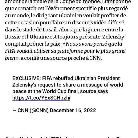
amont de la finale de la Coupe du monde. Étant donné
que ce match est l’événement sportif le plus regardé
au monde, le dirigeant ukrainien voulait profiter de
cette occasion pour faire un discours vidéo diffusé
dans le stade de Lusail. Alors que la guerre entre la
Russie et l’Ukraine est toujours présente, Zelensky
comptait prôner la paix.
« Nous avons pensé que la
FIFA voulait utiliser sa plateforme pour le plus grand
bien »
, a confié une source proche à CNN.
EXCLUSIVE: FIFA rebuffed Ukrainian President
Zelensky’s request to share a message of world
peace at the World Cup final, source says
https://t.co/YExSCHpzhi
— CNN (@CNN)
December 16, 2022