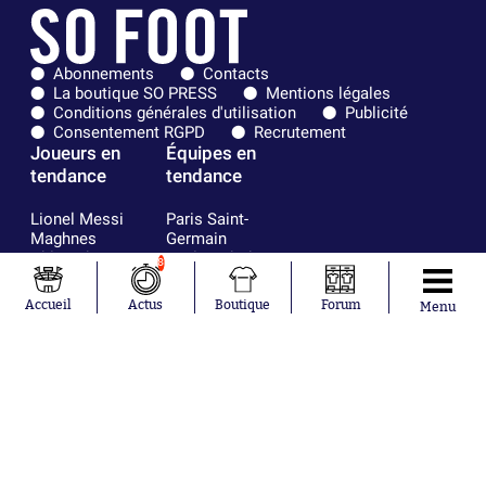
Abonnements
Contacts
La boutique SO PRESS
Mentions légales
Conditions générales d'utilisation
Publicité
Consentement RGPD
Recrutement
Joueurs en
Équipes en
tendance
tendance
Lionel Messi
Paris Saint-
Maghnes
Germain
Akliouche
Real Madrid
8
Mohamed
Olympique de
Salah
Marseille
Accueil
Actus
Boutique
Forum
Menu
Neymar
FIFA
Julián Álvarez
FC Barcelone
Ferrán Torres
Argentine
Kilian Corredor
Olympique
Franco
lyonnais
Mastantuono
AS Monaco
Orel Mangala
RC Strasbourg
Rio Mavuba
Trabzonspor