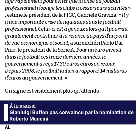
agir rapidement pour éviter que la crise du football
professionnel n’oblige les clubs à cesser leurs activités
»
, estime le président de la FIGC, Gabriele Gravina. «
Il y
a une importante crise de liquidités dans le football
professionnel. Celui-ci est à genoux alors qu’il pourrait
grandement contribuer à la relance du pays d’un point
de vue économique et social
, a surenchéri Paolo Dal
Pino, le président de la Serie A.
Pour un euro investi
dans le football ces treize dernière années, le
gouvernement a reçu 17,30 euros euros en retour.
Depuis 2008, le football italien a rapporté 14 milliards
d’euros au gouvernement.
»
Un signe est visiblement plus qu’attendu.
Gianluigi Buffon pas convaincu par la nomination de
Roberto Mancini
AL