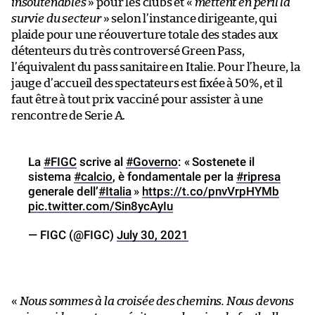
insoutenables
» pour les clubs et «
mettent en péril la
survie du secteur
» selon l’instance dirigeante, qui
plaide pour une réouverture totale des stades aux
détenteurs du très controversé Green Pass,
l’équivalent du pass sanitaire en Italie. Pour l’heure, la
jauge d’accueil des spectateurs est fixée à 50%, et il
faut être à tout prix vacciné pour assister à une
rencontre de Serie A.
La
#FIGC
scrive al
#Governo
: « Sostenete il
sistema
#calcio
, è fondamentale per la
#ripresa
generale dell’
#Italia
»
https://t.co/pnvVrpHYMb
pic.twitter.com/Sin8ycAyIu
— FIGC (@FIGC)
July 30, 2021
«
Nous sommes à la croisée des chemins. Nous devons