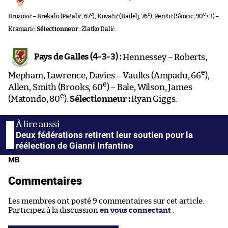
e
e
e
Brozović – Brekalo (Pašalić, 67
), Kovačić (Badelj, 76
), Perišić (Skoric, 90
+3) –
Kramarić.
Sélectionneur :
Zlatko Dalić.
Pays de Galles (4-3-3) :
Hennessey – Roberts,
e
Mepham, Lawrence, Davies – Vaulks (Ampadu, 66
),
e
Allen, Smith (Brooks, 60
) – Bale, Wilson, James
e
(Matondo, 80
).
Sélectionneur :
Ryan Giggs.
Deux fédérations retirent leur soutien pour la
réélection de Gianni Infantino
MB
Commentaires
Les membres ont posté 9 commentaires sur cet article.
Participez à la discussion
en vous connectant
.