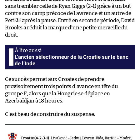
sans trembler celle de Ryan Giggs (2-1) grâce à un but
contre son camp précoce de Lawrence et un autre de
Perišić après la pause. Entré en seconde période, David
Brooks a réduit la marque d’une petite merveille du
droit.
L’ancien sélectionneur de la Croatie sur le banc
de l’Inde
Ce succès permet aux Croates de prendre
provisoirement trois points d’avance en tête du
groupe E, alors que la Hongrie se déplace en
Azerbaïdjan à 18 heures.
C’est beau de construire du suspense.
Croatie (4-2-3-1) :
Livaković – Jedvaj, Lovren, Vida, Barišić – Modrić,