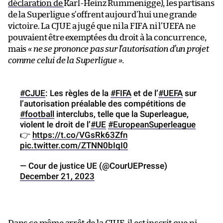
déclaration de
Karl-Heinz Rummenigge), les partisans
de la Superligue s’offrent aujourd’hui une grande
victoire. La CJUE a jugé que ni la FIFA ni l’UEFA ne
pouvaient être exemptées du droit à la concurrence,
mais
« ne se prononce pas sur l’autorisation d’un projet
comme celui de la Superligue ».
#CJUE
: Les règles de la
#FIFA
et de l’
#UEFA
sur
l’autorisation préalable des compétitions de
#football
interclubs, telle que la Superleague,
violent le droit de l’
#UE
#EuropeanSuperleague
👉
https://t.co/VGsRk63Zfn
pic.twitter.com/ZTNN0bIqI0
— Cour de justice UE (@CourUEPresse)
December 21, 2023