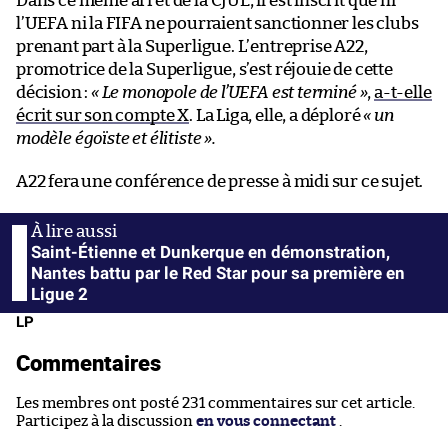
Dans ce même arrêt de la CJUE, il est inscrit que ni
l’UEFA ni la FIFA ne pourraient sanctionner les clubs
prenant part à la Superligue. L’entreprise A22,
promotrice de la Superligue, s’est réjouie de cette
décision :
« Le monopole de l’UEFA est
terminé »
,
a-t-elle
écrit sur son compte X
. La Liga, elle, a déploré
« un
modèle égoïste et élitiste ».
A22 fera une conférence de presse à midi sur ce sujet.
Saint-Étienne et Dunkerque en démonstration,
Nantes battu par le Red Star pour sa première en
Ligue 2
LP
Commentaires
Les membres ont posté 231 commentaires sur cet article.
Participez à la discussion
en vous connectant
.