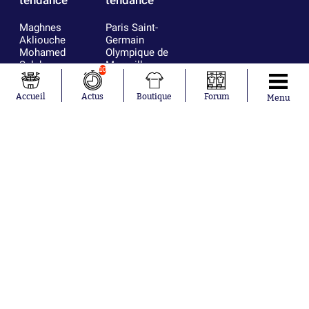
tendance
tendance
Maghnes
Paris Saint-
Akliouche
Germain
Mohamed
Olympique de
Salah
Marseille
10
Lionel Messi
Real Madrid
Ferrán Torres
FIFA
Accueil
Actus
Boutique
Forum
Menu
Kilian Corredor
Olympique
Franco
lyonnais
Mastantuono
AS Monaco
Orel Mangala
FC Barcelone
Rio Mavuba
Argentine
Rodri
RC Strasbourg
Mika Godts
Trabzonspor