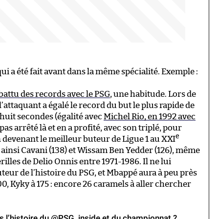
qui a été fait avant dans la même spécialité. Exemple :
attu des records avec le PSG
, une habitude. Lors de
 l’attaquant a égalé le record du but le plus rapide de
n huit secondes (égalité avec
Michel Rio, en 1992 avec
pas arrêté là et en a profité, avec son triplé, pour
e
n devenant le meilleur buteur de Ligue 1 au XXI
ce ainsi Cavani (138) et Wissam Ben Yedder (126), même
rilles de Delio Onnis entre 1971-1986. Il ne lui
teur de l’histoire du PSG, et Mbappé aura à peu près
200, Kyky à 175 : encore 26 caramels à aller chercher
 l’histoire du
@PSG_inside
et du championnat ?