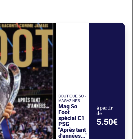
BOUTIQUE SO -
MAGAZINES
Mag So
à partir
Foot
de
spécial C1
5.50€
PSG
"Après tant
d'années..."