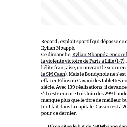
Record : exploit sportif qui dépasse ce 
Kylian Mbappé.
Ce dimanche,
Kylian Mbappé a encore b
la violente victoire de Paris à Lille (1-7)
,
l’élite française, en ouvrant le score e
le SM Caen
). Mais le Bondynois ne s’est 
effacer Edinson Cavani des tablettes e
siècle. Avec 139 réalisations, il devan
s’il reste encore très loin des 299 bande
manque plus que le titre de meilleur bu
tout fait dans la capitale. Cavani est à 
pour ce dernier.
Où se situe le but de
@KMbappe
dans