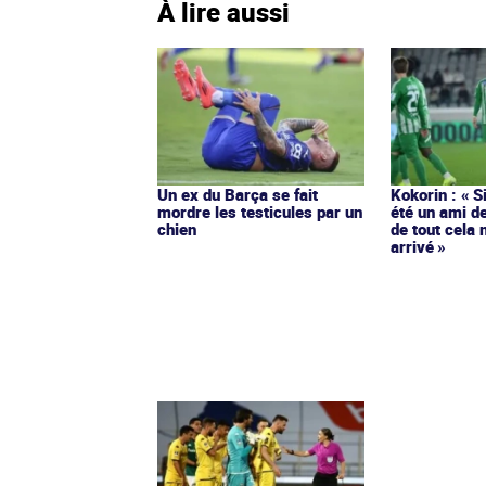
À lire aussi
Un ex du Barça se fait
Kokorin : « S
mordre les testicules par un
été un ami de
chien
de tout cela 
arrivé »