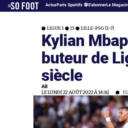
Actus
Paris Sportifs 🔞
S'abonner
Le Magazi
LIGUE 1
J3
LILLE-PSG (1-7)
Kylian Mbap
buteur de Li
siècle
AB
LE LUNDI 22 AOÛT 2022 À 14:16
15