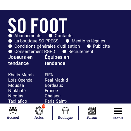
Abonnements
Contacts
La boutique SO PRESS
Mentions légales
Conditions générales d'utilisation
Publicité
Consentement RGPD
Recrutement
Joueurs en
Équipes en
tendance
tendance
Khalis Merah
FIFA
Loïs Openda
Real Madrid
Moussa
Bordeaux
Niakhaté
France
Nicolás
Chelsea
Tagliafico
Paris Saint-
Pavel Šulc
Germain
10
Gauthier Hein
Olympique
Lionel Messi
lyonnais
Accueil
Actus
Boutique
Forum
Menu
Gonzalo
AC Milan
García Torres
RC Strasbourg