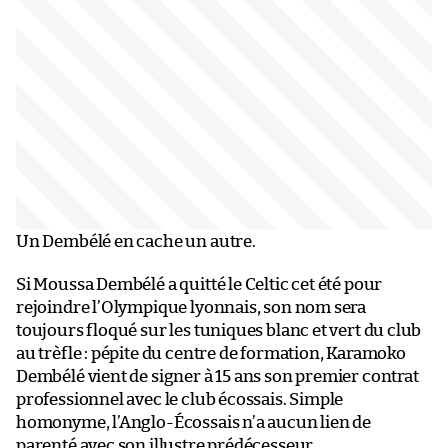
Un Dembélé en cache un autre.
Si Moussa Dembélé a quitté le Celtic cet été pour
rejoindre l’Olympique lyonnais, son nom sera
toujours floqué sur les tuniques blanc et vert du club
au trèfle : pépite du centre de formation, Karamoko
Dembélé vient de signer à 15 ans son premier contrat
professionnel avec le club écossais. Simple
homonyme, l’Anglo-Écossais n’a aucun lien de
parenté avec son illustre prédécesseur.