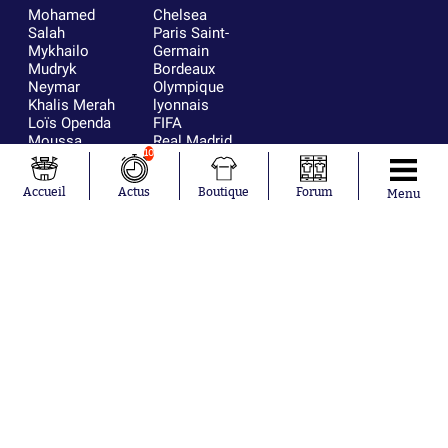
Mohamed
Chelsea
Salah
Paris Saint-
Mykhailo
Germain
Mudryk
Bordeaux
Neymar
Olympique
Khalis Merah
lyonnais
Loïs Openda
FIFA
Moussa
Real Madrid
10
Niakhaté
RC Strasbourg
Nicolás
AC Milan
Tagliafico
France
Accueil
Actus
Boutique
Forum
Menu
Pavel Šulc
RC Lens
Josh Maja
Gauthier Hein