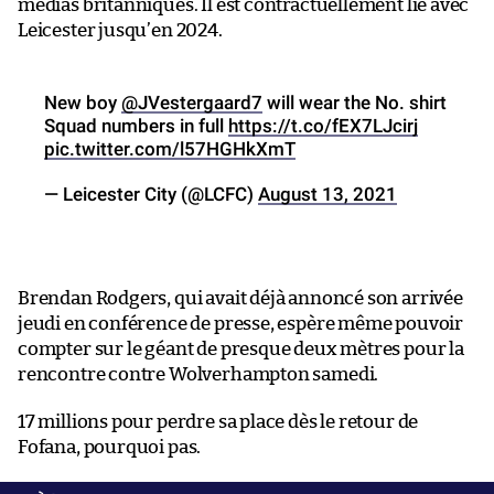
médias britanniques. Il est contractuellement lié avec
Leicester jusqu’en 2024.
New boy
@JVestergaard7
will wear the No. shirt
Squad numbers in full
https://t.co/fEX7LJcirj
pic.twitter.com/l57HGHkXmT
— Leicester City (@LCFC)
August 13, 2021
Brendan Rodgers, qui avait déjà annoncé son arrivée
jeudi en conférence de presse, espère même pouvoir
compter sur le géant de presque deux mètres pour la
rencontre contre Wolverhampton samedi.
17 millions pour perdre sa place dès le retour de
Fofana, pourquoi pas.