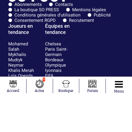
Abonnements
Contacts
La boutique SO PRESS
Mentions légales
Conditions générales d'utilisation
Publicité
Consentement RGPD
Recrutement
Joueurs en
Équipes en
tendance
tendance
Mohamed
Chelsea
Salah
Paris Saint-
Mykhailo
Germain
Mudryk
Bordeaux
Neymar
Olympique
Khalis Merah
lyonnais
Loïs Openda
FIFA
10
Moussa
Real Madrid
Niakhaté
RC Strasbourg
Nicolás
AC Milan
Accueil
Actus
Boutique
Forum
Menu
Tagliafico
France
Pavel Šulc
RC Lens
Josh Maja
Gauthier Hein