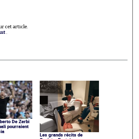
 cet article.
ant
.
erto De Zerbi
ali pourraient
ia
Les grands récits de