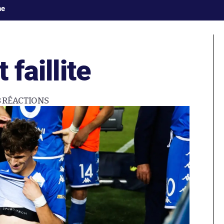
ne
 faillite
8
RÉACTIONS