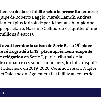
ien, va déclarer faillite selon la presse italienne ce
 équipe de Roberto Baggio, Marek Hamšík, Andrea
plement plus le droit de participer au championnat
n propriétaire, Massimo Cellino, de s’acquitter d’une
 millions d’euros).
e
avait terminé la saison de Serie B à la 15
place
e
re rétrogradé à la 18
place après avoir écopé de
e relégation en Serie C
, par
le tribunal de la
de connaître ces soucis financiers, le club a disputé
e, la dernière en 2019-2020. Comme Brescia, Naples,
 et Palerme ont également fait faillite au cours de
rus