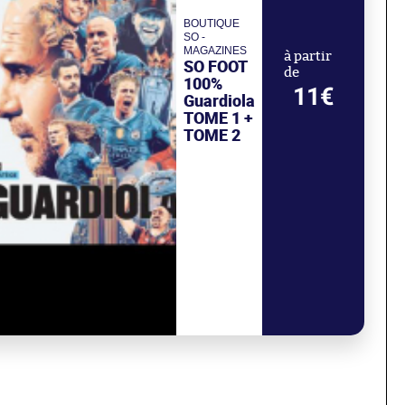
BOUTIQUE
SO -
MAGAZINES
à partir
SO FOOT
de
100%
11€
Guardiola
TOME 1 +
TOME 2