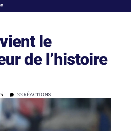
ne
ient le
ur de l’histoire
05
33
RÉACTIONS