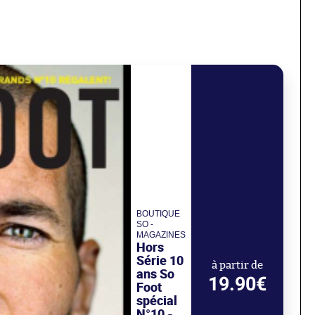
BOUTIQUE
SO -
MAGAZINES
Hors
Série 10
à partir de
ans So
19.90€
Foot
spécial
N°10 -