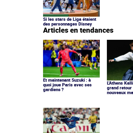
Si les stars de Liga étaient
des personnages Disney
Articles en tendances
Et maintenant Suzuki : à
L'Athens Kall
quoi joue Paris avec ses
grand retour
gardiens ?
nouveaux mai