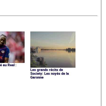
 au Real :
Les grands récits de
Society: Les noyés de la
Garonne