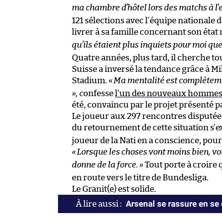
ma chambre d’hôtel lors des matchs à l’ex
121 sélections avec l’équipe nationale 
livrer à sa famille concernant son état
qu’ils étaient plus inquiets pour moi qu
Quatre années, plus tard, il cherche to
Suisse a inversé la tendance grâce à M
Stadium.
«
Ma mentalité est complèteme
», c
onfesse
l’un des nouveaux hommes 
été, convaincu par le projet présenté p
Le joueur aux 297 rencontres disputées
du retournement de cette situation s’
joueur de la Nati en a conscience, pour r
«
Lorsque les choses vont moins bien, vo
donne de la force.
»
Tout porte à croire 
en route vers le titre de Bundesliga.
Le Granit(e) est solide.
Arsenal se rassure en se 