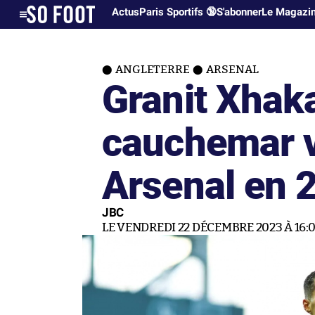
Actus
Paris Sportifs 🔞
S'abonner
Le Magazi
ANGLETERRE
ARSENAL
Granit Xhak
cauchemar 
Arsenal en 
JBC
LE VENDREDI 22 DÉCEMBRE 2023 À 16: