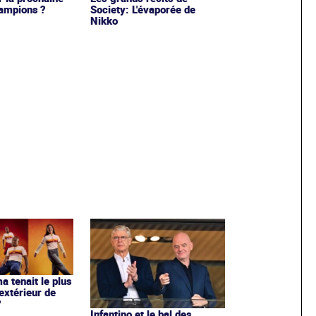
ampions ?
Society: L'évaporée de
Nikko
ma tenait le plus
extérieur de
?
Infantino et le bal des