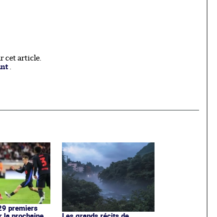
cet article.
ant
.
 29 premiers
r la prochaine
Les grands récits de