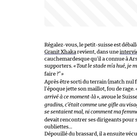
Régalez-vous, le petit-suisse est déball
Granit Xhaka
revient, dans une
intervi
cauchemardesque qu’il a connue à Arsen
supporters.
«
Tout le stade m’a hué, je me
faire ?”
»
Après être sorti du terrain (match nul f
l’époque jette son maillot, fou de rage.
arrivé à ce moment-là
»
, avoue le Suiss
gradins, c’était comme une gifle au vis
se sentaient mal, ni comment ma femme 
devait rencontrer ses dirigeants pour
oubliettes…
Dépouillé du brassard, il a ensuite vécu 