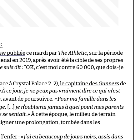
é.
ew publiée
ce mardi par
The Athletic
, sur la période
al en 2019, après avoir été la cible de ses propres
 suis dit :
“OK, c’est moi contre 60 000, que dois-je
ace à Crystal Palace 2-2),
le capitaine des
Gunners
de
«
À ce jour, je ne peux pas vraiment dire ce qui m’est
e, avant de poursuivre.
«
Pour ma famille dans les
age,
[…]
je n’oublierai jamais à quel point mes parents
se sentait.
»
À cette époque, le milieu de terrain
 signer une prolongation, tombée dans les
l’enfer :
«
J’ai eu beaucoup de jours noirs, assis dans