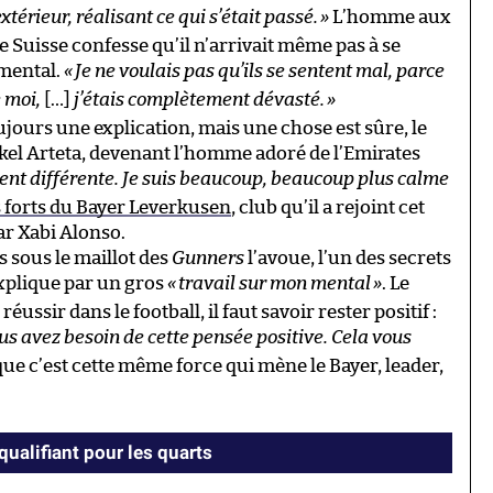
térieur, réalisant ce qui s’était passé.
»
L’homme aux
de Suisse confesse qu’il n’arrivait même pas à se
 mental.
«
Je ne voulais pas qu’ils se sentent mal, parce
e moi,
[…]
j’étais complètement dévasté.
»
ujours une explication, mais une chose est sûre, le
ikel Arteta, devenant l’homme adoré de l’Emirates
nt différente.
Je suis beaucoup, beaucoup plus calme
forts du Bayer Leverkusen
, club qu’il a rejoint cet
ar Xabi Alonso.
 sous le maillot des
Gunners
l’avoue, l’un des secrets
explique par un gros
«
travail sur mon mental
»
. Le
éussir dans le football, il faut savoir rester positif :
us avez besoin de cette pensée positive. Cela vous
que c’est cette même force qui mène le Bayer, leader,
qualifiant pour les quarts