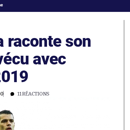
ne
a raconte son
vécu avec
2019
00
11
RÉACTIONS