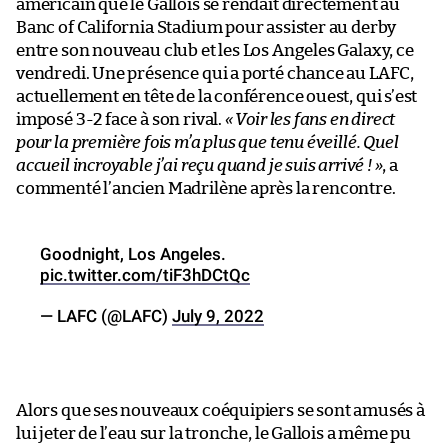
américain que le Gallois se rendait directement au
Banc of California Stadium pour assister au derby
entre son nouveau club et les Los Angeles Galaxy, ce
vendredi. Une présence qui a porté chance au LAFC,
actuellement en tête de la conférence ouest, qui s’est
imposé 3-2 face à son rival.
« Voir les fans en direct
pour la première fois m’a plus que tenu éveillé. Quel
accueil incroyable j’ai reçu quand je suis arrivé ! »
, a
commenté l’ancien Madrilène après la rencontre.
Goodnight, Los Angeles.
pic.twitter.com/tiF3hDCtQc
— LAFC (@LAFC)
July 9, 2022
Alors que ses nouveaux coéquipiers se sont amusés à
lui jeter de l’eau sur la tronche, le Gallois a même pu