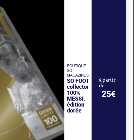
BOUTIQUE
SO -
MAGAZINES
SO FOOT
à partir
collector
de
100%
25€
MESSI,
édition
dorée