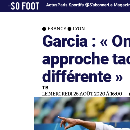
Actus
Paris Sportifs 🔞
S'abonner
Le Magazi
FRANCE
LYON
Garcia : « O
approche ta
différente »
TB
LE MERCREDI 26 AOÛT 2020 À 16:00