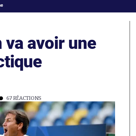
ne
n va avoir une
ctique
67
RÉACTIONS