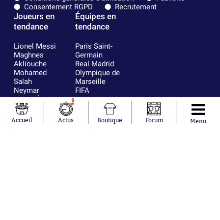
Consentement RGPD
Recrutement
Joueurs en
Équipes en
tendance
tendance
Lionel Messi
Paris Saint-
Maghnes
Germain
Akliouche
Real Madrid
Mohamed
Olympique de
Salah
Marseille
Neymar
FIFA
Julián Álvarez
FC Barcelone
1
Ferrán Torres
Argentine
Kilian Corredor
Olympique
Accueil
Actus
Boutique
Forum
Menu
Franco
lyonnais
Mastantuono
AS Monaco
Orel Mangala
RC Strasbourg
Rio Mavuba
Trabzonspor