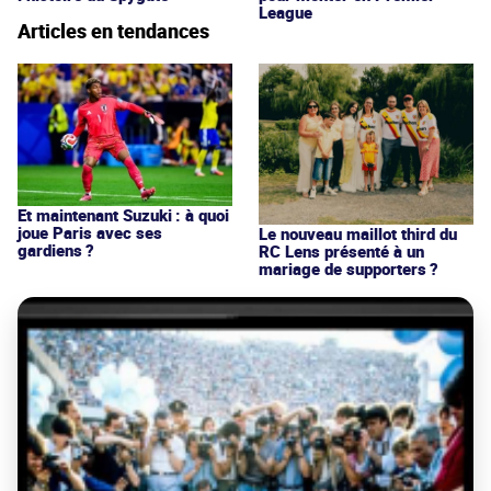
League
Articles en tendances
Et maintenant Suzuki : à quoi
joue Paris avec ses
Le nouveau maillot third du
gardiens ?
RC Lens présenté à un
mariage de supporters ?