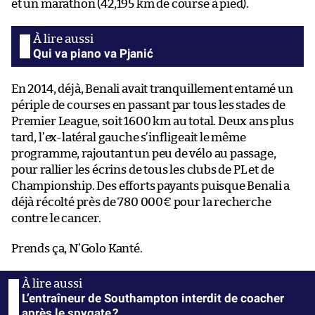
et un marathon (42,195 km de course à pied).
Qui va piano va Pjanić
En 2014, déjà, Benali avait tranquillement entamé un
périple de courses en passant par tous les stades de
Premier League, soit 1600 km au total. Deux ans plus
tard, l’ex-latéral gauche s’infligeait le même
programme, rajoutant un peu de vélo au passage,
pour rallier les écrins de tous les clubs de PL et de
Championship. Des efforts payants puisque Benali a
déjà récolté près de 780 000€ pour la recherche
contre le cancer.
Prends ça, N’Golo Kanté.
L’entraîneur de Southampton interdit de coacher
après le spygate ?