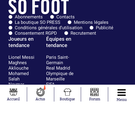
Abonnements
Contacts
La boutique SO PRESS
Mentions légales
Conditions générales d'utilisation
Publicité
Consentement RGPD
Recrutement
Joueurs en
Équipes en
tendance
tendance
Lionel Messi
Paris Saint-
Maghnes
Germain
Akliouche
Real Madrid
Mohamed
Olympique de
Salah
Marseille
Neymar
FIFA
7
Julián Álvarez
FC Barcelone
Ferrán Torres
Argentine
Accueil
Actus
Boutique
Forum
Menu
Kilian Corredor
Olympique
Franco
lyonnais
Mastantuono
AS Monaco
Orel Mangala
RC Strasbourg
Rio Mavuba
Trabzonspor