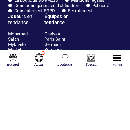
La boutique SO PRESS
Mentions légales
Conditions générales d'utilisation
Publicité
Consentement RGPD
Recrutement
Joueurs en
Équipes en
tendance
tendance
Mohamed
Chelsea
Salah
Paris Saint-
Mykhailo
Germain
Mudryk
Bordeaux
10
Neymar
Olympique
Khalis Merah
lyonnais
Loïs Openda
FIFA
Accueil
Actus
Boutique
Forum
Menu
Moussa
Real Madrid
Niakhaté
RC Strasbourg
Nicolás
AC Milan
Tagliafico
France
Pavel Šulc
RC Lens
Josh Maja
Gauthier Hein