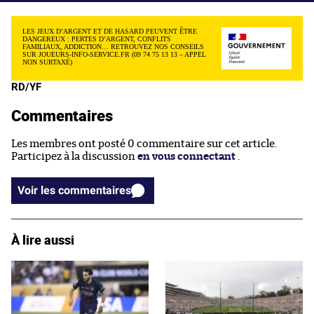
LES JEUX D’ARGENT ET DE HASARD PEUVENT ÊTRE
DANGEREUX : PERTES D’ARGENT, CONFLITS
FAMILIAUX, ADDICTION… RETROUVEZ NOS CONSEILS
SUR JOUEURS-INFO-SERVICE.FR (09 74 75 13 13 – APPEL
NON SURTAXÉ)
RD/YF
Commentaires
Les membres ont posté 0 commentaire sur cet article.
Participez à la discussion
en vous connectant
.
Voir les commentaires
À lire aussi