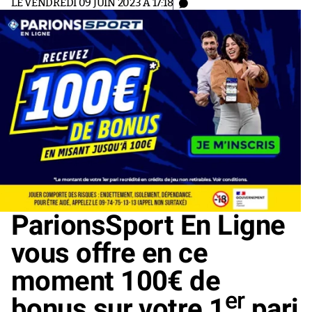
LE VENDREDI 09 JUIN 2023 À 17:18
ParionsSport En Ligne
vous offre en ce
moment 100€ de
er
bonus sur votre 1
pari