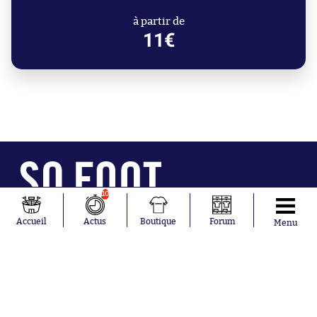
à partir de
11€
10
Abonnements
Contacts
La boutique SO PRESS
Mentions légales
Accueil
Actus
Boutique
Forum
Menu
Conditions générales d'utilisation
Publicité
Consentement RGPD
Recrutement
Joueurs en
Équipes en
tendance
tendance
Mohamed
Chelsea
Salah
Paris Saint-