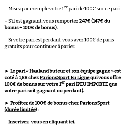
er
– Misez par exemple votre 1
pari de 100€ sur ce pari.
– S’il est gagnant, vous remportez
247€ (147€ du
bonus + 100€ de bonus).
– Si votre pari est perdant, vous avez 100€ de paris
gratuits pour continuer à parier.
►
Le pari « Haaland buteur et son équipe gagne » est
coté à 1,88 chez
ParionsSport En Ligne
qui vous offre
er
100€ de bonus sur votre 1
pari (PEU IMPORTE que
votre pari soit gagnant ou perdant).
►
Profitez de 100€ de bonus chez ParionsSport
(durée limitée)
:
–
Inscrivez-vous en cliquant ici.