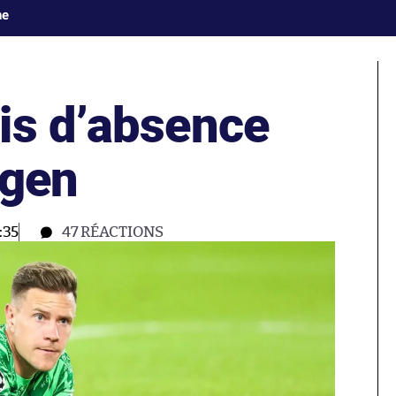
ne
is d’absence
egen
:35
47
RÉACTIONS