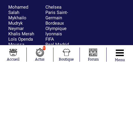
Mohamed
Chelsea
Salah
Paris Saint-
Mykhailo
Germain
Mudryk
Bordeaux
Neymar
Olympique
Khalis Merah
lyonnais
Loïs Openda
FIFA
Moussa
Real Madrid
10
Niakhaté
RC Strasbourg
Nicolás
AC Milan
Accueil
Actus
Boutique
Forum
Tagliafico
France
Menu
Pavel Šulc
RC Lens
Josh Maja
Gauthier Hein