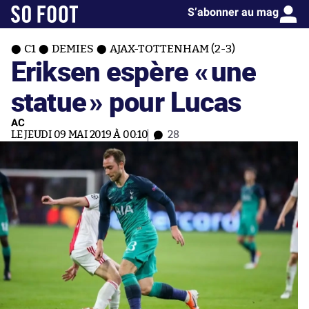
S’abonner au mag
C1
DEMIES
AJAX-TOTTENHAM (2-3)
Eriksen espère «
une
statue
» pour Lucas
AC
LE JEUDI 09 MAI 2019 À 00:10
28