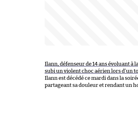
Ilann, défenseur de 14 ans évoluant à l
subi un violent choc aérien lors d’un 
Ilann est décédé ce mardi dans la soi
partageant sa douleur et rendant un 