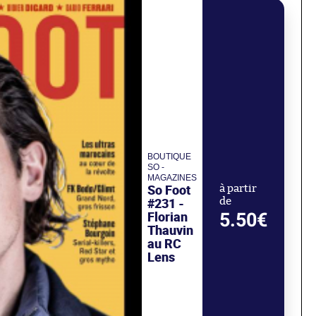
BOUTIQUE
SO -
MAGAZINES
So Foot
à partir
#231 -
de
Florian
5.50€
Thauvin
au RC
Lens