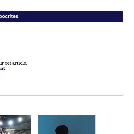
ypocrites
 cet article.
ant
.