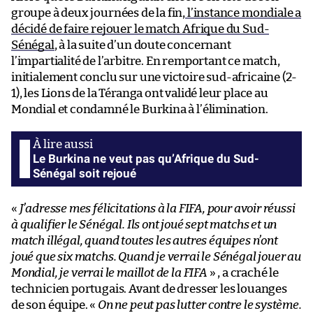
groupe à deux journées de la fin,
l’instance mondiale a
décidé de faire rejouer le match Afrique du Sud-
Sénégal
, à la suite d’un doute concernant
l’impartialité de l’arbitre. En remportant ce match,
initialement conclu sur une victoire sud-africaine (2-
1), les Lions de la Téranga ont validé leur place au
Mondial et condamné le Burkina à l’élimination.
Le Burkina ne veut pas qu’Afrique du Sud-
Sénégal soit rejoué
«
J’adresse mes félicitations à la FIFA, pour avoir réussi
à qualifier le Sénégal. Ils ont joué sept matchs et un
match illégal, quand toutes les autres équipes n’ont
joué que six matchs. Quand je verrai le Sénégal jouer au
Mondial, je verrai le maillot de la FIFA
» , a craché le
technicien portugais. Avant de dresser les louanges
de son équipe. «
On ne peut pas lutter contre le système.