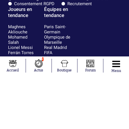
Consentement RGPD
Recrutement
Joueurs en
Équipes en
tendance
tendance
Maghnes
Paris Saint-
Akliouche
Germain
Mohamed
Olympique de
Salah
Marseille
Lionel Messi
Real Madrid
Ferrán Torres
FIFA
Kilian Corredor
Olympique
2
Franco
lyonnais
Mastantuono
AS Monaco
Accueil
Actus
Boutique
Forum
Menu
Orel Mangala
FC Barcelone
Rio Mavuba
Argentine
Rodri
RC Strasbourg
Mika Godts
Trabzonspor