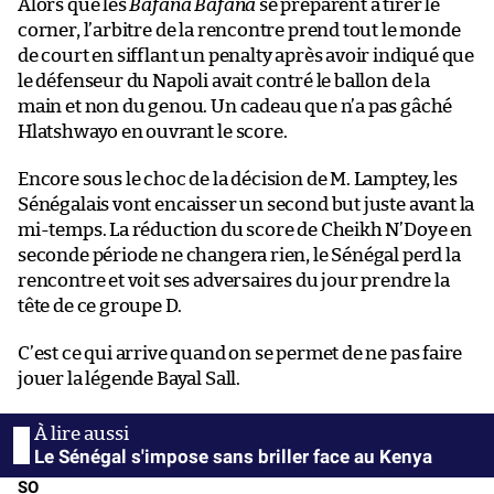
Alors que les
Bafana Bafana
se préparent à tirer le
corner, l’arbitre de la rencontre prend tout le monde
de court en sifflant un penalty après avoir indiqué que
le défenseur du Napoli avait contré le ballon de la
main et non du genou. Un cadeau que n’a pas gâché
Hlatshwayo en ouvrant le score.
Encore sous le choc de la décision de M. Lamptey, les
Sénégalais vont encaisser un second but juste avant la
mi-temps. La réduction du score de Cheikh N’Doye en
seconde période ne changera rien, le Sénégal perd la
rencontre et voit ses adversaires du jour prendre la
tête de ce groupe D.
C’est ce qui arrive quand on se permet de ne pas faire
jouer la légende Bayal Sall.
Le Sénégal s'impose sans briller face au Kenya
SO