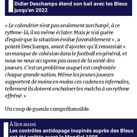
Didier Deschamps étend son bail avec les Bleus
jusqu’en 2022
«
Le calendrier n’est pas seulement surchargé, à ce
rythme-là, il va même éclater. Mais je n’ai guère
d’espoir que la situation évolue favorablement
» , a
pointé Deschamps, avant d’ajouter qu’il ressentait «
un manque de cohésion dans le football en général, et
nous ne nous occupons pas assez de la santé des
joueurs. C’est un problème auquel est confrontée
chaque grande nation. Même les jeunes joueurs
supportent de moins en moins ces cadences infernales,
tellement ils doivent enchaîner les matchs à un rythme
effréné.
»
Un coup de gueule compréhensible.
Les contrôles antidopage inopinés auprès des Bleus
ont été arrêtés avant le Mondial 1998