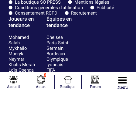
La boutique SO PRESS
Mentions légales
Conditions générales d'utilisation
Publicité
Consentement RGPD
Recrutement
Joueurs en
Équipes en
tendance
tendance
Mohamed
Chelsea
Salah
Paris Saint-
Mykhailo
Germain
Mudryk
Bordeaux
Neymar
Olympique
Khalis Merah
lyonnais
Loïs Openda
FIFA
Moussa
Real Madrid
3
Niakhaté
RC Strasbourg
Nicolás
AC Milan
Accueil
Actus
Boutique
Forum
Menu
Tagliafico
France
Pavel Šulc
RC Lens
Josh Maja
Gauthier Hein