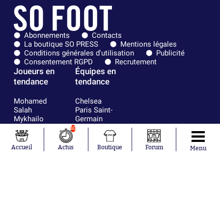
Abonnements
Contacts
La boutique SO PRESS
Mentions légales
Conditions générales d'utilisation
Publicité
Consentement RGPD
Recrutement
Joueurs en
Équipes en
tendance
tendance
Mohamed
Chelsea
Salah
Paris Saint-
Mykhailo
Germain
Mudryk
Bordeaux
10
Neymar
Olympique
Khalis Merah
lyonnais
Accueil
Actus
Boutique
Forum
Menu
Loïs Openda
FIFA
Moussa
Real Madrid
Niakhaté
RC Strasbourg
Nicolás
AC Milan
Tagliafico
France
Pavel Šulc
RC Lens
Josh Maja
Gauthier Hein