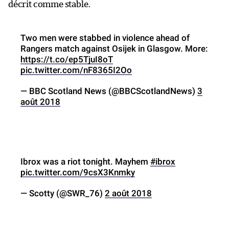
décrit comme stable.
Two men were stabbed in violence ahead of
Rangers match against Osijek in Glasgow. More:
https://t.co/ep5TjuI8oT
pic.twitter.com/nF8365I2Oo
— BBC Scotland News (@BBCScotlandNews)
3
août 2018
Ibrox was a riot tonight. Mayhem
#ibrox
pic.twitter.com/9csX3Knmky
— Scotty (@SWR_76)
2 août 2018