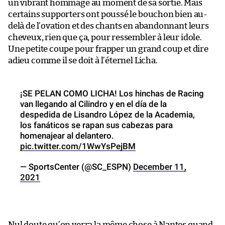
un vibrant hommage au moment de sa sortie. Mais
certains supporters ont poussé le bouchon bien au-
delà de l’ovation et des chants en abandonnant leurs
cheveux, rien que ça, pour ressembler à leur idole.
Une petite coupe pour frapper un grand coup et dire
adieu comme il se doit à l’éternel Licha.
¡SE PELAN COMO LICHA! Los hinchas de Racing
van llegando al Cilindro y en el día de la
despedida de Lisandro López de la Academia,
los fanáticos se rapan sus cabezas para
homenajear al delantero.
pic.twitter.com/1WwYsPejBM
— SportsCenter (@SC_ESPN)
December 11,
2021
Nul doute qu’on verra la même chose à Nantes quand