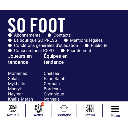
Abonnements
Contacts
La boutique SO PRESS
Mentions légales
Conditions générales d'utilisation
Publicité
Consentement RGPD
Recrutement
Joueurs en
Équipes en
tendance
tendance
Mohamed
Chelsea
Salah
Paris Saint-
Mykhailo
Germain
Mudryk
Bordeaux
Neymar
Olympique
Khalis Merah
lyonnais
Loïs Openda
FIFA
10
Moussa
Real Madrid
Niakhaté
RC Strasbourg
Accueil
Actus
Boutique
Forum
Menu
Nicolás
AC Milan
Tagliafico
France