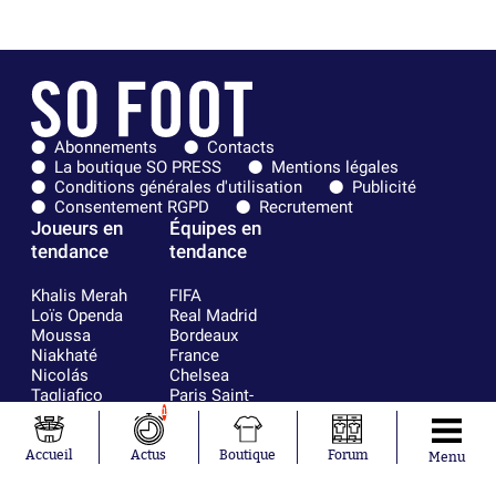
Abonnements
Contacts
La boutique SO PRESS
Mentions légales
Conditions générales d'utilisation
Publicité
Consentement RGPD
Recrutement
Joueurs en
Équipes en
tendance
tendance
Khalis Merah
FIFA
Loïs Openda
Real Madrid
Moussa
Bordeaux
Niakhaté
France
Nicolás
Chelsea
Tagliafico
Paris Saint-
Pavel Šulc
Germain
1
Gauthier Hein
Olympique
Lionel Messi
lyonnais
Accueil
Actus
Boutique
Forum
Menu
Gonzalo
AC Milan
García Torres
RC Strasbourg