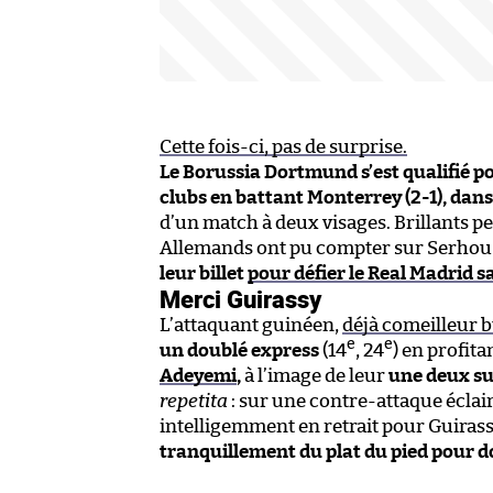
Cette fois-ci, pas de surprise.
Le Borussia Dortmund s’est qualifié po
clubs en battant Monterrey (2-1), dans
d’un match à deux visages. Brillants p
Allemands ont pu compter sur Serhou Gu
leur billet
pour défier le Real Madrid s
Merci Guirassy
L’attaquant guinéen,
déjà comeilleur 
e
e
un doublé express
(14
, 24
) en profit
Adeyemi
,
à l’image de leur
une deux su
repetita
: sur une contre-attaque écla
intelligemment en retrait pour Guiras
tranquillement du plat du pied pour d