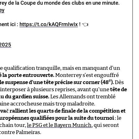
rey de la Coupe du monde des clubs en une minute.
ey
ent ici :
https://t.co/kAQFrmIwIx
! 👈
 2025
ne qualification tranquille, mais en manquant d’un
é la porte entrouverte.
Monterrey s’est engouffré
e
e suspense d’une tête précise sur corner (48
).
Dès
’interposer à plusieurs reprises, avant qu’une
tête de
u du gardien suisse.
Les Allemands ont tremblé
aine accrocheuse mais trop maladroite.
č rallient les quarts de finale de la compétition et
européennes qualifiées pour la suite du tournoi
: le
ochain tour,
le PSG et le Bayern Munich
, qui seront
 contre Palmeiras.