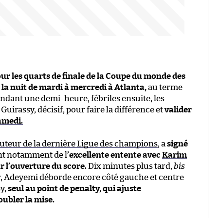
ur les quarts de finale de la Coupe du monde des
 la nuit de mardi à mercredi à Atlanta,
au terme
endant une demi-heure, fébriles ensuite, les
irassy, décisif, pour faire la différence et
valider
amedi.
buteur de la dernière Ligue des champions
, a
signé
ant notamment de l
’excellente entente avec
Karim
r l’ouverture du score.
Dix minutes plus tard,
bis
ir, Adeyemi déborde encore côté gauche et centre
sy,
seul au point de penalty, qui ajuste
oubler la mise.