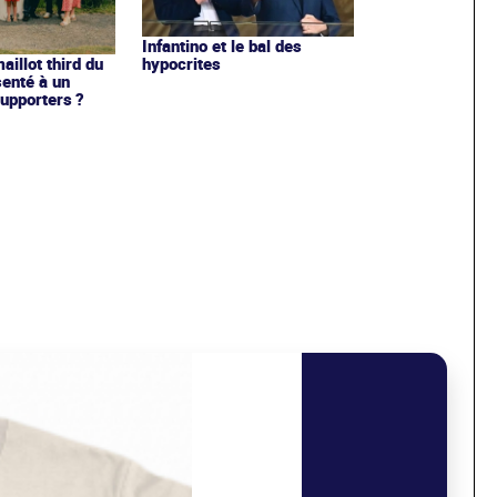
Infantino et le bal des
hypocrites
illot third du
enté à un
upporters ?