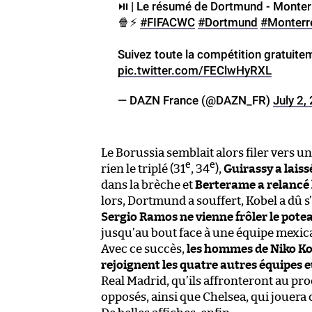
⏯ | Le résumé de Dortmund - Monter
🍿⚡️
#FIFACWC
#Dortmund
#Monterr
Suivez toute la compétition gratuitem
pic.twitter.com/FEClwHyRXL
— DAZN France (@DAZN_FR)
July 2,
Le Borussia semblait alors filer vers u
e
e
rien le triplé (31
, 34
),
Guirassy a laiss
dans la brèche et
Berterame a relancé l
lors, Dortmund a souffert, Kobel a dû s
Sergio Ramos ne vienne frôler le potea
jusqu’au bout face à une équipe mexic
Avec ce succès,
les hommes de Niko Kova
rejoignent les quatre autres équipes 
Real Madrid, qu’ils affronteront au pr
opposés, ainsi que Chelsea, qui jouera