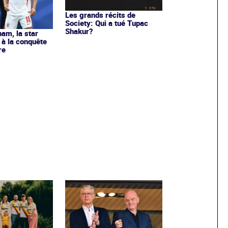
Les grands récits de
Society: Qui a tué Tupac
Shakur?
ham, la star
à la conquête
re